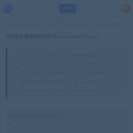
登录
当前位置：
每天快乐多一点
音乐
AudioJungle库
音乐素材 嘻哈时尚乐观 Hip Hop Fashion Upbeat
>
>
>
音乐素材 嘻哈时尚乐观 Hip Hop Fashion Upbeat
描述：这是一个朗朗上口和明亮的夏季 Boom
Bap 嘻哈音乐与一些流行元素和积极复古放克共
鸣。 开始与一些混响 fx 和后，“填补”转换为完
整的繁荣巴普嘻哈节拍与一些 vox 排骨 / 钩，
钢琴样品和时髦的低音与放克铜管部分。
Audio Files Included 包括音频文
MP3 / WAV
件