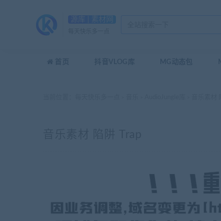
源库 | 素材网
每天快乐多一点
首页
抖音VLOG库
MG动态包
当前位置：
每天快乐多一点
音乐
AudioJungle库
音乐素材 陷
>
>
>
音乐素材 陷阱 Trap