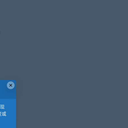
×
，现
变或