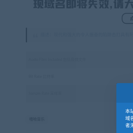
描述：现代和强大的令人振奋的陷阱击打具有阿拉
Audio Files Included 包括音频文件
Bit Rate 比特率
Sample Rate 采样率
本站
域
嘻哈音乐
者