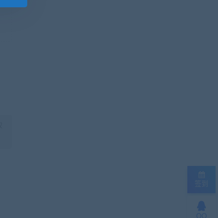
权
签到
QQ