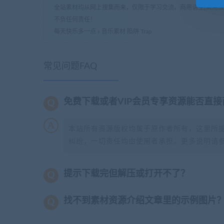
全站素材均从网上搜集而来，仅限于学习交流。商用请至[商用
不负任何责任！
每天快乐多一点
»
音乐素材 陷阱 Trap
常见问题FAQ
免费下载或者VIP会员专享资源能否直接
本站所有资源版权均属于原作者所有，这里所
纠纷，一切责任均由使用者承担。更多说明请
提示下载完但解压或打开不了？
找不到素材资源介绍文章里的示例图片