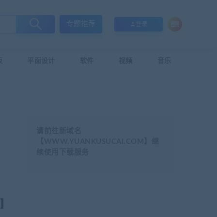
专题推荐
登录
板
平面设计
软件
视频
音乐
请前往新域名
【WWW.YUANKUSUCAI.COM】继
续使用下载服务