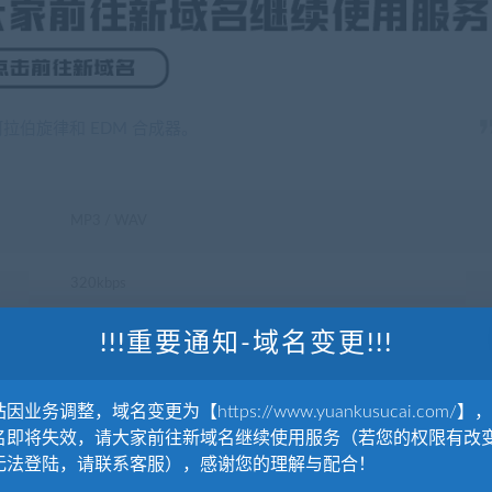
伯旋律和 EDM 合成器。
MP3 / WAV
320kbps
!!!重要通知-域名变更!!!
16-Bit Stereo 16位立体声, 44.1 kHz
因业务调整，域名变更为【https://www.yuankusucai.com/】
名即将失效，请大家前往新域名继续使用服务（若您的权限有改
无法登陆，请联系客服），感谢您的理解与配合！