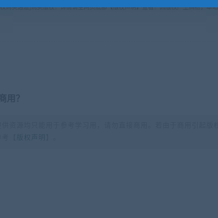
版权购买通道]购买版权！详情请至网页底部【版权声明】查看！因版权产生纠纷，本站
商用？
提供资源均只能用于参考学习用，请勿直接商用。若由于商用引起版
参考【
版权声明
】。
？