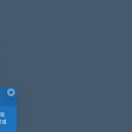
×
，现
变或