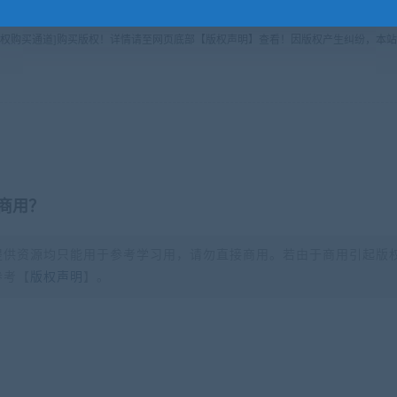
版权购买通道]购买版权！详情请至网页底部【版权声明】查看！因版权产生纠纷，本站
商用？
提供资源均只能用于参考学习用，请勿直接商用。若由于商用引起版
参考【
版权声明
】。
？