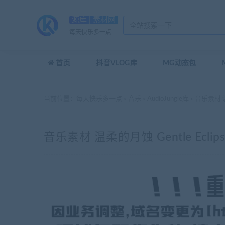
源库 | 素材网
每天快乐多一点
首页
抖音VLOG库
MG动态包
当前位置：
每天快乐多一点
音乐
AudioJungle库
音乐素材 温柔
>
>
>
音乐素材 温柔的月蚀 Gentle Eclips