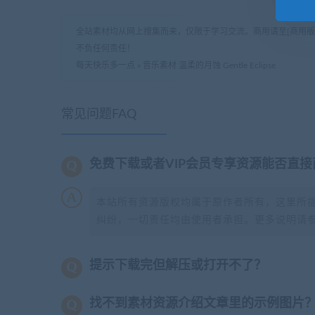
全站素材均从网上搜集而来，仅限于学习交流。商用请至[商用
不负任何责任！
每天快乐多一点
»
音乐素材 温柔的月蚀 Gentle Eclipse
常见问题FAQ
免费下载或者VIP会员专享资源能否直接
本站所有资源版权均属于原作者所有，这里所
纠纷，一切责任均由使用者承担。更多说明请
提示下载完但解压或打开不了？
找不到素材资源介绍文章里的示例图片