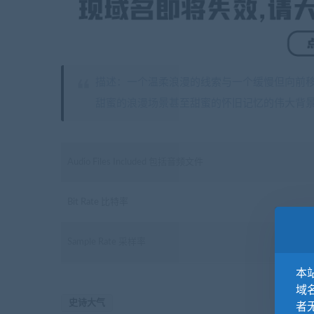
描述：一个温柔浪漫的线索与一个缓慢但向前移
甜蜜的浪漫场景甚至甜蜜的怀旧记忆的伟大背
Audio Files Included 包括音频文件
Bit Rate 比特率
Sample Rate 采样率
本站
域
史诗大气
者