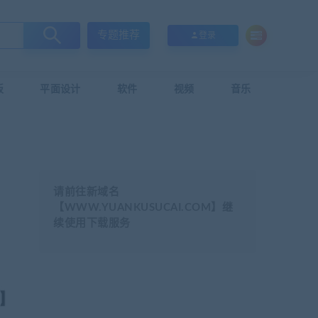
专题推荐
登录
板
平面设计
软件
视频
音乐
请前往新域名
【WWW.YUANKUSUCAI.COM】继
续使用下载服务