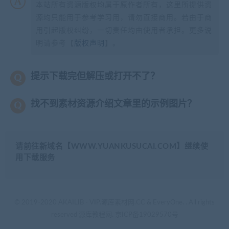
本站所有资源版权均属于原作者所有，这里所提供资
源均只能用于参考学习用，请勿直接商用。若由于商
用引起版权纠纷，一切责任均由使用者承担。更多说
明请参考【
版权声明
】。
提示下载完但解压或打开不了？
找不到素材资源介绍文章里的示例图片？
请前往新域名【WWW.YUANKUSUCAI.COM】继续使
用下载服务
© 2019-2020 AKAILIB - VIP.源库素材网.CC & EveryOne. . All rights
reserved
源库教程网.
京ICP备19029570号