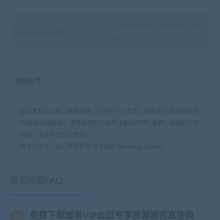
16-Bit Stereo 16位立体声, 44.1
Sample Rate 采样率
kHz
史诗大气
全站素材均从网上搜集而来，仅限于学习交流。商用请至[商用版权购
买通道]购买版权！详情请至网页底部【版权声明】查看！因版权产生
纠纷，本站不负任何责任！
每天快乐多一点
»
音乐素材 国王峰会 The Kings Summit
常见问题FAQ
免费下载或者VIP会员专享资源能否直接商