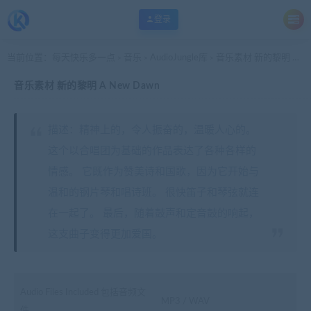
登录
当前位置：
每天快乐多一点
音乐
AudioJungle库
音乐素材 新的黎明 A New Dawn
>
>
>
音乐素材 新的黎明 A New Dawn
描述：精神上的，令人振奋的，温暖人心的。
这个以合唱团为基础的作品表达了各种各样的
情感。 它既作为赞美诗和国歌，因为它开始与
温和的钢片琴和唱诗班。 很快笛子和琴弦就连
在一起了。 最后，随着鼓声和定音鼓的响起，
这支曲子变得更加爱国。
Audio Files Included 包括音频文
MP3 / WAV
件