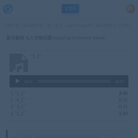
登录
当前位置：
每天快乐多一点
音乐
AudioJungle库
音乐素材 七人交响乐团 Inspiring Orchestra Seven
>
>
>
音乐素材 七人交响乐团 Inspiring Orchestra Seven
“1_1”
音
00:00
00:00
频
播
1.
“1_1”
2:43
放
2.
“4_1”
0:15
器
3.
“3_1”
0:31
4.
“2_1”
1:30
描述：电吉他伴奏的戏剧史诗管弦乐队。 开头