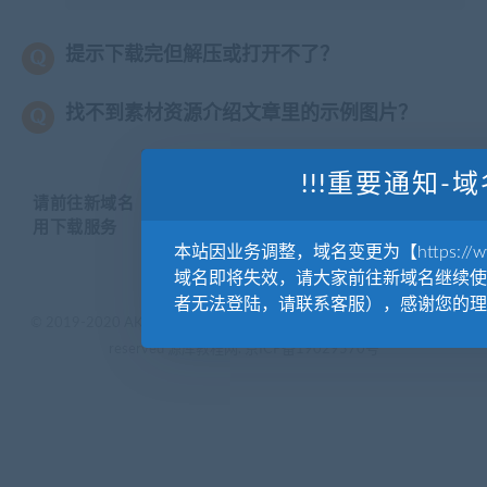
提示下载完但解压或打开不了？
找不到素材资源介绍文章里的示例图片？
!!!重要通知-域
请前往新域名【WWW.YUANKUSUCAI.COM】继续使
用下载服务
本站因业务调整，域名变更为【https://www.
域名即将失效，请大家前往新域名继续使
者无法登陆，请联系客服），感谢您的理
© 2019-2020 AKAILIB - VIP.源库素材网.CC & EveryOne. . All rights
reserved
源库教程网.
京ICP备19029570号