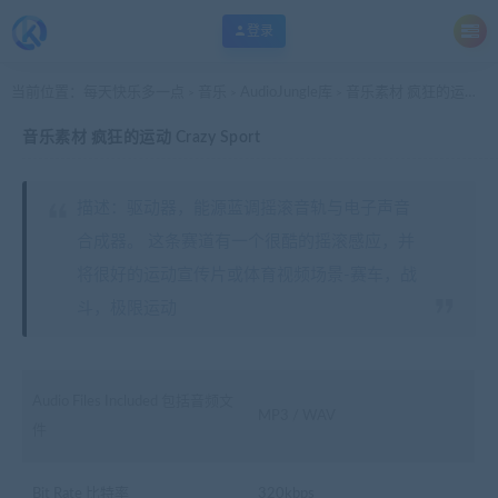
登录
当前位置：
每天快乐多一点
音乐
AudioJungle库
音乐素材 疯狂的运动 Crazy Sport
>
>
>
音乐素材 疯狂的运动 Crazy Sport
描述：驱动器，能源蓝调摇滚音轨与电子声音
合成器。 这条赛道有一个很酷的摇滚感应，并
将很好的运动宣传片或体育视频场景-赛车，战
斗，极限运动
Audio Files Included 包括音频文
MP3 / WAV
件
Bit Rate 比特率
320kbps