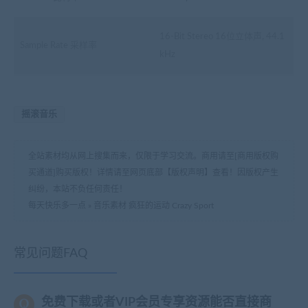
16-Bit Stereo 16位立体声, 44.1
Sample Rate 采样率
kHz
摇滚音乐
全站素材均从网上搜集而来，仅限于学习交流。商用请至[商用版权购
买通道]购买版权！详情请至网页底部【版权声明】查看！因版权产生
纠纷，本站不负任何责任！
每天快乐多一点
»
音乐素材 疯狂的运动 Crazy Sport
常见问题FAQ
免费下载或者VIP会员专享资源能否直接商