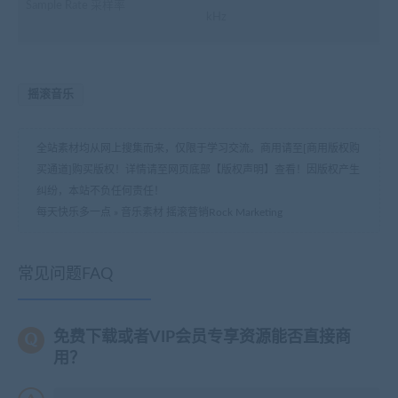
Sample Rate 采样率
kHz
摇滚音乐
全站素材均从网上搜集而来，仅限于学习交流。商用请至[商用版权购
买通道]购买版权！详情请至网页底部【版权声明】查看！因版权产生
纠纷，本站不负任何责任！
每天快乐多一点
»
音乐素材 摇滚营销Rock Marketing
常见问题FAQ
免费下载或者VIP会员专享资源能否直接商
用？