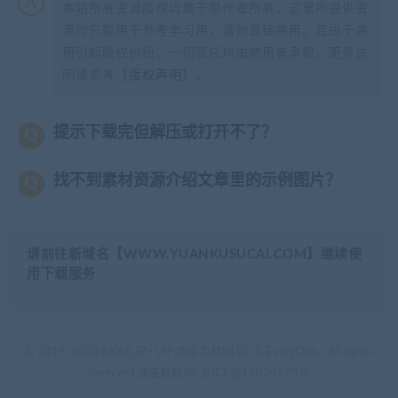
本站所有资源版权均属于原作者所有，这里所提供资
源均只能用于参考学习用，请勿直接商用。若由于商
用引起版权纠纷，一切责任均由使用者承担。更多说
明请参考【
版权声明
】。
提示下载完但解压或打开不了？
找不到素材资源介绍文章里的示例图片？
请前往新域名【WWW.YUANKUSUCAI.COM】继续使
用下载服务
© 2019-2020 AKAILIB - VIP.源库素材网.CC & EveryOne. . All rights
reserved
源库教程网.
京ICP备19029570号