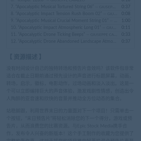
6.
“Tempo: 120.0”
0:10
— GIUSEPPE CAIAZZO
7.
“Apocalyptic Musical Tortured String 06”
0:37
— GIUSEPPE CAIAZZO
8.
“Apocalyptic Impact Tension Rush Boom 02”
0:08
— GIUSEPPE CAIAZZO
9.
“Apocalyptic Musical Crucial Moment String 01”
1:00
— GIUSEPPE CAIAZZO
10.
“Apocalyptic Impact Atmospheric Long 01”
0:11
— GIUSEPPE CAIAZZO
11.
“Apocalyptic Drone Ticking Beeps”
0:33
— GIUSEPPE CAIAZZO
12.
“Apocalyptic Drone Abandoned Landscape Atmosphere 01”
0:37
— 
【 资源描述 】
没有时间设计自己的独特转场和预告片音效吗？该软件包非常
适合在截止日期前通过预先设计的声音进行标题屏幕，动画，
转场，启示，徽标，电影动作，过场动画和淡入淡出。这是一
个可以立即编排巨大的声音体验，激发戏剧性情感，创造出令
人陶醉的亚音速和欣快的音景并推动全方位动态的集合。
站稳脚跟，利用世界末日的力量面对下一个项目！只需单击一
个按钮，“末日预告片”将轻松消除您的下一个得分，游戏或预
告片，从而浪费您的比赛资源。与Epic Stock Media携手合
作，发布令人兴奋的新版本！这个手工制作的收藏为您提供了