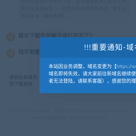
源均只能用于参考学习用，请勿直接商用。若由于商
用引起版权纠纷，一切责任均由使用者承担。更多说
明请参考【
版权声明
】。
提示下载完但解压或打开不了？
!!!重要通知-域
找不到素材资源介绍文章里的示例图片？
本站因业务调整，域名变更为【https://www.
域名即将失效，请大家前往新域名继续使
请前往新域名【WWW.YUANKUSUCAI.COM】继续使
者无法登陆，请联系客服），感谢您的理
用下载服务
© 2019-2020 AKAILIB - VIP.源库素材网.CC & EveryOne. . All rights
reserved
源库教程网.
京ICP备19029570号