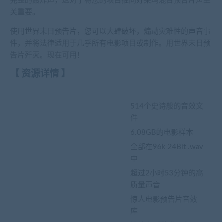
完整的轰炸声，这对于将您的项目推向好莱坞混合预告片声至
关重要。
使用世界末日预告片，您可以大肆破坏，煽动灾难性的声音事
件，并将法律适用于几乎所有电影项目或制作。用世界末日预
告片歼灭。现在可用！
【 资源详情 】
514个史诗般的音效文
件
6.08GB的电影样本
全部在96k 24Bit .wav
中
超过2小时53分钟的高
质量声音
惊人电影预告片音效
库