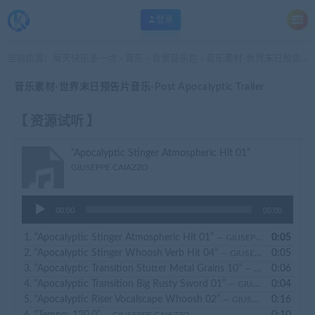
登录
当前位置：
每天快乐多一点
音乐
背景音乐包
音乐素材-世界末日预告片音乐-Post Apocalyptic Trailer
>
>
>
音乐素材-世界末日预告片音乐-Post Apocalyptic Trailer
【 资源试听 】
“Apocalyptic Stinger Atmospheric Hit 01”
GIUSEPPE CAIAZZO
音
00:00
00:00
频
播
1.
“Apocalyptic Stinger Atmospheric Hit 01”
0:05
— GIUSEPPE CAIAZZO
放
2.
“Apocalyptic Stinger Whoosh Verb Hit 04”
0:05
— GIUSEPPE CAIAZZO
器
3.
“Apocalyptic Transition Stutter Metal Grains 10”
0:06
— GIUSEPPE CAIAZZO
4.
“Apocalyptic Transition Big Rusty Sword 01”
0:04
— GIUSEPPE CAIAZZO
5.
“Apocalyptic Riser Vocalscape Whoosh 02”
0:16
— GIUSEPPE CAIAZZO