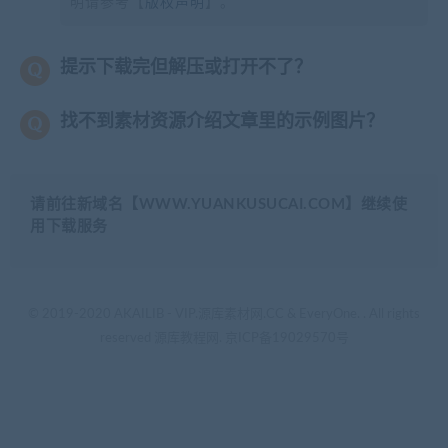
明请参考【
版权声明
】。
提示下载完但解压或打开不了？
找不到素材资源介绍文章里的示例图片？
请前往新域名【WWW.YUANKUSUCAI.COM】继续使
用下载服务
© 2019-2020 AKAILIB - VIP.源库素材网.CC & EveryOne. . All rights
reserved
源库教程网.
京ICP备19029570号