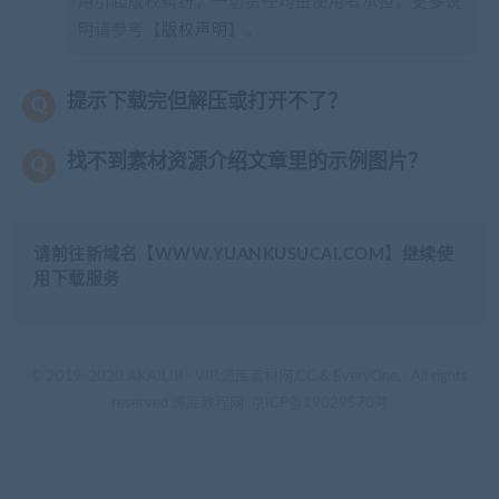
用引起版权纠纷，一切责任均由使用者承担。更多说
明请参考【
版权声明
】。
提示下载完但解压或打开不了？
找不到素材资源介绍文章里的示例图片？
请前往新域名【WWW.YUANKUSUCAI.COM】继续使
用下载服务
© 2019-2020 AKAILIB - VIP.源库素材网.CC & EveryOne. . All rights
reserved
源库教程网.
京ICP备19029570号