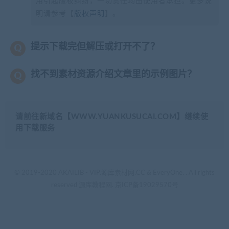
用引起版权纠纷，一切责任均由使用者承担。更多说
明请参考【
版权声明
】。
提示下载完但解压或打开不了？
找不到素材资源介绍文章里的示例图片？
请前往新域名【WWW.YUANKUSUCAI.COM】继续使
用下载服务
© 2019-2020 AKAILIB - VIP.源库素材网.CC & EveryOne. . All rights
reserved
源库教程网.
京ICP备19029570号