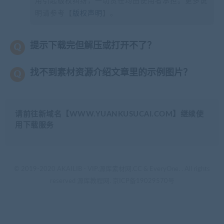
用引起版权纠纷，一切责任均由使用者承担。更多说
明请参考【
版权声明
】。
提示下载完但解压或打开不了？
找不到素材资源介绍文章里的示例图片？
请前往新域名【WWW.YUANKUSUCAI.COM】继续使
用下载服务
© 2019-2020 AKAILIB - VIP.源库素材网.CC & EveryOne. . All rights
reserved
源库教程网.
京ICP备19029570号