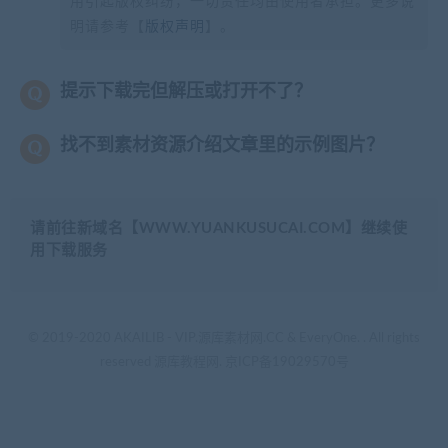
用引起版权纠纷，一切责任均由使用者承担。更多说
明请参考【
版权声明
】。
提示下载完但解压或打开不了？
找不到素材资源介绍文章里的示例图片？
请前往新域名【WWW.YUANKUSUCAI.COM】继续使
用下载服务
© 2019-2020 AKAILIB - VIP.源库素材网.CC & EveryOne. . All rights
reserved
源库教程网.
京ICP备19029570号