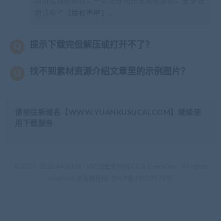
用引起版权纠纷，一切责任均由使用者承担。更多说
明请参考【
版权声明
】。
提示下载完但解压或打开不了？
找不到素材资源介绍文章里的示例图片？
请前往新域名【WWW.YUANKUSUCAI.COM】继续使
用下载服务
© 2019-2020 AKAILIB - VIP.源库素材网.CC & EveryOne. . All rights
reserved
源库教程网.
京ICP备19029570号