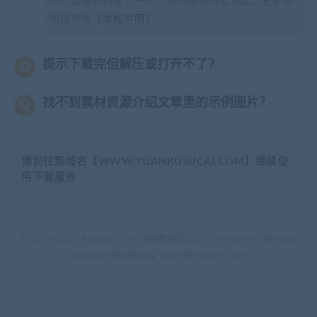
用引起版权纠纷，一切责任均由使用者承担。更多说
明请参考【
版权声明
】。
提示下载完但解压或打开不了？
找不到素材资源介绍文章里的示例图片？
请前往新域名【WWW.YUANKUSUCAI.COM】继续使
用下载服务
© 2019-2020 AKAILIB - VIP.源库素材网.CC & EveryOne. . All rights
reserved
源库教程网.
京ICP备19029570号