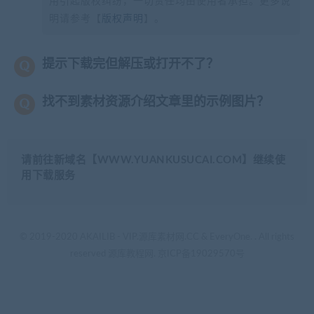
用引起版权纠纷，一切责任均由使用者承担。更多说
明请参考【
版权声明
】。
提示下载完但解压或打开不了？
找不到素材资源介绍文章里的示例图片？
请前往新域名【WWW.YUANKUSUCAI.COM】继续使
用下载服务
© 2019-2020 AKAILIB - VIP.源库素材网.CC & EveryOne. . All rights
reserved
源库教程网.
京ICP备19029570号