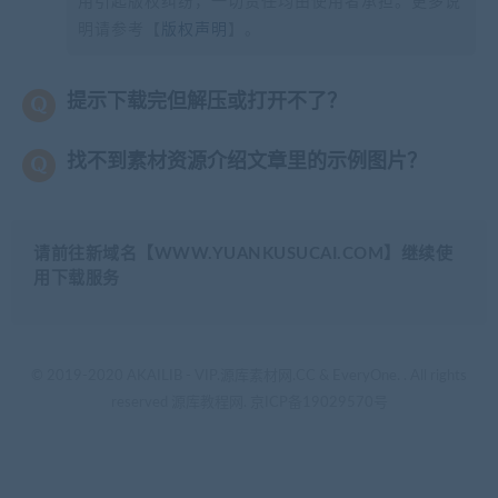
用引起版权纠纷，一切责任均由使用者承担。更多说
明请参考【
版权声明
】。
提示下载完但解压或打开不了？
找不到素材资源介绍文章里的示例图片？
请前往新域名【WWW.YUANKUSUCAI.COM】继续使
用下载服务
© 2019-2020 AKAILIB - VIP.源库素材网.CC & EveryOne. . All rights
reserved
源库教程网.
京ICP备19029570号