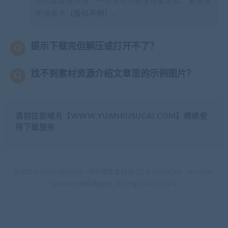
用引起版权纠纷，一切责任均由使用者承担。更多说
明请参考【
版权声明
】。
提示下载完但解压或打开不了？
找不到素材资源介绍文章里的示例图片？
请前往新域名【WWW.YUANKUSUCAI.COM】继续使
用下载服务
© 2019-2020 AKAILIB - VIP.源库素材网.CC & EveryOne. . All rights
reserved
源库教程网.
京ICP备19029570号