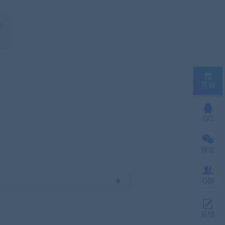
权
签到
QQ
微信
Q群
反馈