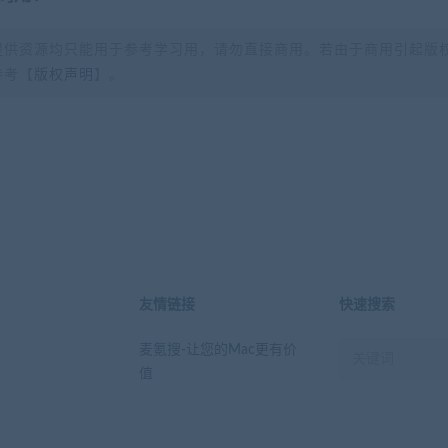
提供资源均只能用于参考学习用，请勿直接商用。若由于商用引起版
参考【
版权声明
】。
？
友情链接
快速搜索
麦氪搜-让您的Mac更有价
值