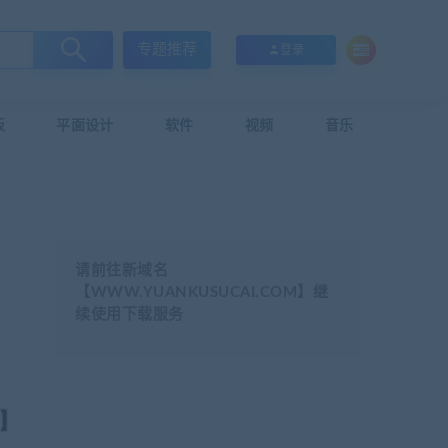
专题推荐
登录
板
平面设计
软件
视频
音乐
请前往新域名
【WWW.YUANKUSUCAI.COM】继
续使用下载服务