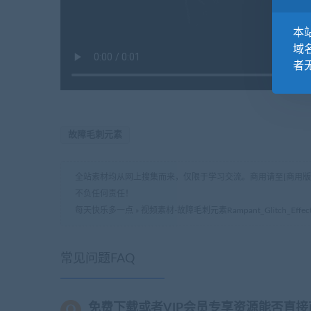
本站
域
者
故障毛刺元素
全站素材均从网上搜集而来，仅限于学习交流。商用请至[商用
不负任何责任！
每天快乐多一点
»
视频素材-故障毛刺元素Rampant_Glitch_Effect
常见问题FAQ
免费下载或者VIP会员专享资源能否直接