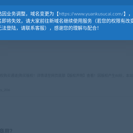
因业务调整，域名变更为【https://www.yuankusucai.com/】
名即将失效，请大家前往新域名继续使用服务（若您的权限有改
无法登陆，请联系客服），感谢您的理解与配合！
版权购买通道]购买版权！详情请至网页底部【版权声明】查看！因版权产生纠纷，本站
s_206
商用？