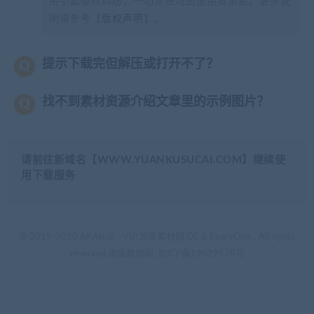
用引起版权纠纷，一切责任均由使用者承担。更多说
明请参考【
版权声明
】。
提示下载完但解压或打开不了？
找不到素材资源介绍文章里的示例图片？
请前往新域名【WWW.YUANKUSUCAI.COM】继续使
用下载服务
© 2019-2020 AKAILIB - VIP.源库素材网.CC & EveryOne. . All rights
reserved
源库教程网.
京ICP备19029570号