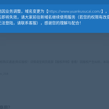
因业务调整，域名变更为【https://www.yuankusucai.com/】
名即将失效，请大家前往新域名继续使用服务（若您的权限有改
无法登陆，请联系客服），感谢您的理解与配合！
版权购买通道]购买版权！详情请至网页底部【版权声明】查看！因版权产生纠纷，本站
s_218
商用？