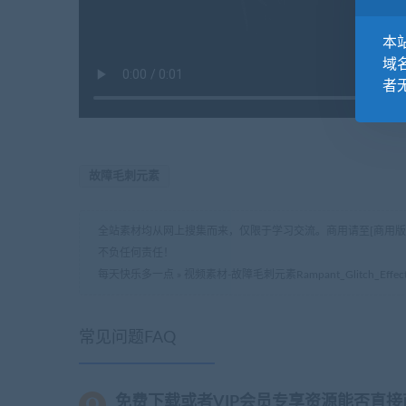
本站
域
者
故障毛刺元素
全站素材均从网上搜集而来，仅限于学习交流。商用请至[商用
不负任何责任！
每天快乐多一点
»
视频素材-故障毛刺元素Rampant_Glitch_Effect
常见问题FAQ
免费下载或者VIP会员专享资源能否直接