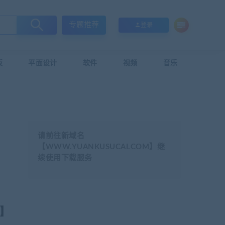
专题推荐
登录
板
平面设计
软件
视频
音乐
请前往新域名
【WWW.YUANKUSUCAI.COM】继
续使用下载服务