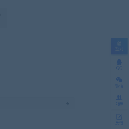
权
签到
QQ
微信
Q群
反馈