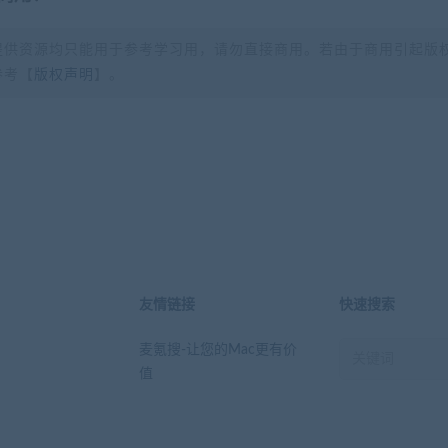
提供资源均只能用于参考学习用，请勿直接商用。若由于商用引起版
参考【
版权声明
】。
？
友情链接
快速搜索
麦氪搜-让您的Mac更有价
值