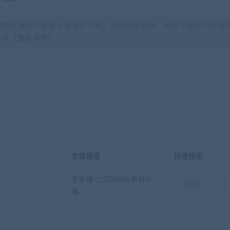
提供资源均只能用于参考学习用，请勿直接商用。若由于商用引起版
参考【
版权声明
】。
？
友情链接
快速搜索
麦氪搜-让您的Mac更有价
值