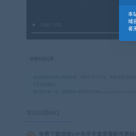
本站
域
者
故障毛刺元素
全站素材均从网上搜集而来，仅限于学习交流。商用请至[商用
不负任何责任！
每天快乐多一点
»
视频素材-故障毛刺元素Rampant_Glitch_Effect
常见问题FAQ
免费下载或者VIP会员专享资源能否直接