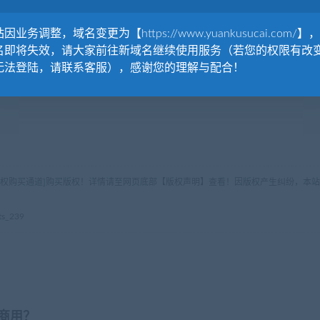
因业务调整，域名变更为【https://www.yuankusucai.com/】
名即将失效，请大家前往新域名继续使用服务（若您的权限有改
无法登陆，请联系客服），感谢您的理解与配合！
版权购买通道]购买版权！详情请至网页底部【版权声明】查看！因版权产生纠纷，本站
s_239
商用？