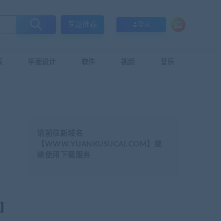
专题推荐
登录
板
平面设计
软件
视频
音乐
请前往新域名
【WWW.YUANKUSUCAI.COM】继
续使用下载服务