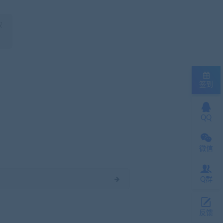
权
签到
QQ
微信
Q群
反馈