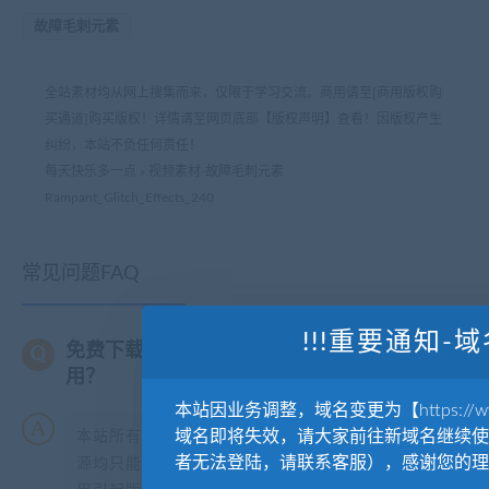
故障毛刺元素
全站素材均从网上搜集而来，仅限于学习交流。商用请至[商用版权购
买通道]购买版权！详情请至网页底部【版权声明】查看！因版权产生
纠纷，本站不负任何责任！
每天快乐多一点
»
视频素材-故障毛刺元素
Rampant_Glitch_Effects_240
常见问题FAQ
!!!重要通知-域
免费下载或者VIP会员专享资源能否直接商
用？
本站因业务调整，域名变更为【https://www.
域名即将失效，请大家前往新域名继续使
本站所有资源版权均属于原作者所有，这里所提供资
者无法登陆，请联系客服），感谢您的理
源均只能用于参考学习用，请勿直接商用。若由于商