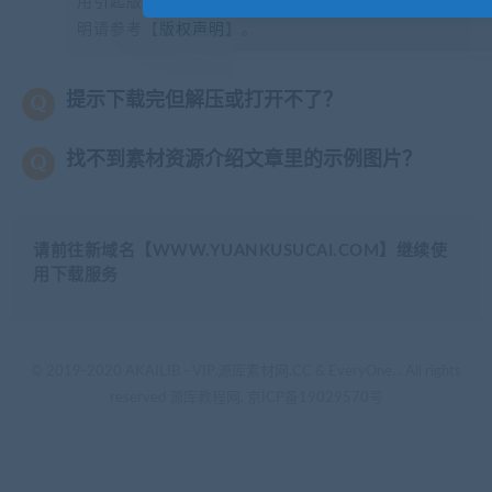
用引起版权纠纷，一切责任均由使用者承担。更多说
明请参考【
版权声明
】。
提示下载完但解压或打开不了？
找不到素材资源介绍文章里的示例图片？
请前往新域名【WWW.YUANKUSUCAI.COM】继续使
用下载服务
© 2019-2020 AKAILIB - VIP.源库素材网.CC & EveryOne. . All rights
reserved
源库教程网.
京ICP备19029570号