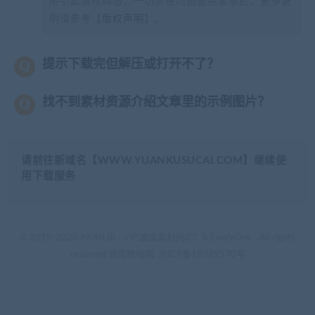
用引起版权纠纷，一切责任均由使用者承担。更多说
明请参考【
版权声明
】。
提示下载完但解压或打开不了？
找不到素材资源介绍文章里的示例图片？
请前往新域名【WWW.YUANKUSUCAI.COM】继续使
用下载服务
© 2019-2020 AKAILIB - VIP.源库素材网.CC & EveryOne. . All rights
reserved
源库教程网.
京ICP备19029570号