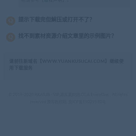
明请参考【
版权声明
】。
提示下载完但解压或打开不了？
找不到素材资源介绍文章里的示例图片？
请前往新域名【WWW.YUANKUSUCAI.COM】继续使
用下载服务
© 2019-2020 AKAILIB - VIP.源库素材网.CC & EveryOne. . All rights
reserved
源库教程网.
京ICP备19029570号