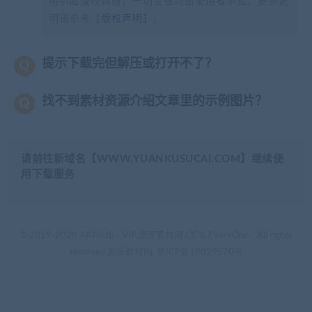
用引起版权纠纷，一切责任均由使用者承担。更多说
明请参考【
版权声明
】。
提示下载完但解压或打开不了？
找不到素材资源介绍文章里的示例图片？
请前往新域名【WWW.YUANKUSUCAI.COM】继续使
用下载服务
© 2019-2020 AKAILIB - VIP.源库素材网.CC & EveryOne. . All rights
reserved
源库教程网.
京ICP备19029570号