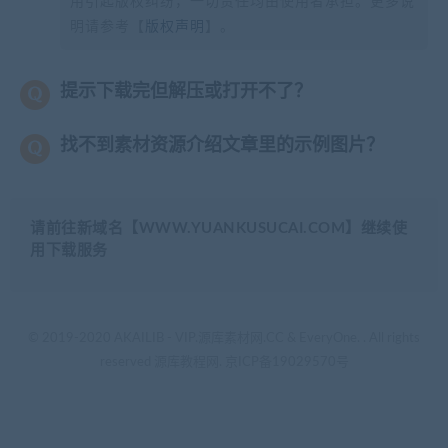
用引起版权纠纷，一切责任均由使用者承担。更多说
明请参考【
版权声明
】。
提示下载完但解压或打开不了？
找不到素材资源介绍文章里的示例图片？
请前往新域名【WWW.YUANKUSUCAI.COM】继续使
用下载服务
© 2019-2020 AKAILIB - VIP.源库素材网.CC & EveryOne. . All rights
reserved
源库教程网.
京ICP备19029570号