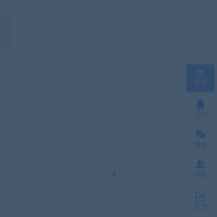
权
签到
QQ
微信
Q群
反馈