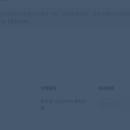
提供资源均只能用于参考学习用，请勿直接商用。若由于商用引起版
参考【
版权声明
】。
？
友情链接
快速搜索
麦氪搜-让您的Mac更有价
值