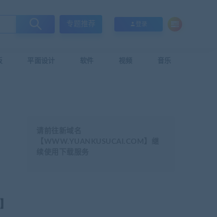
专题推荐
登录
板
平面设计
软件
视频
音乐
请前往新域名
【WWW.YUANKUSUCAI.COM】继
续使用下载服务