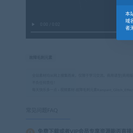
本站
域
者
故障毛刺元素
全站素材均从网上搜集而来，仅限于学习交流。商用请至[商用
不负任何责任！
每天快乐多一点
»
视频素材-故障毛刺元素Rampant_Glitch_Effect
常见问题FAQ
免费下载或者VIP会员专享资源能否直接