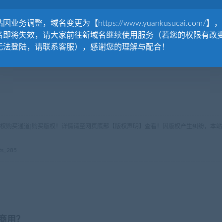
因业务调整，域名变更为【https://www.yuankusucai.com/】
名即将失效，请大家前往新域名继续使用服务（若您的权限有改
无法登陆，请联系客服），感谢您的理解与配合！
版权购买通道]购买版权！详情请至网页底部【版权声明】查看！因版权产生纠纷，本站
s_285
商用？