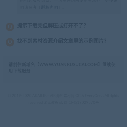
用引起版权纠纷，一切责任均由使用者承担。更多说
明请参考【
版权声明
】。
提示下载完但解压或打开不了？
找不到素材资源介绍文章里的示例图片？
请前往新域名【WWW.YUANKUSUCAI.COM】继续使
用下载服务
© 2019-2020 AKAILIB - VIP.源库素材网.CC & EveryOne. . All rights
reserved
源库教程网.
京ICP备19029570号