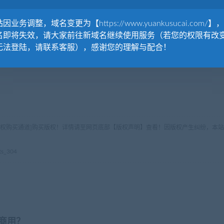
因业务调整，域名变更为【https://www.yuankusucai.com/】
名即将失效，请大家前往新域名继续使用服务（若您的权限有改
无法登陆，请联系客服），感谢您的理解与配合！
版权购买通道]购买版权！详情请至网页底部【版权声明】查看！因版权产生纠纷，本站
s_304
商用？