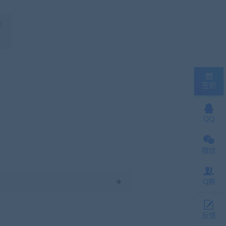
权
签到
QQ
微信
Q群
反馈