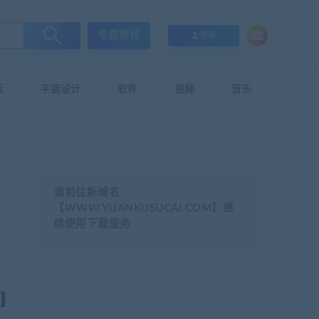
专题推荐
登录
板
平面设计
软件
视频
音乐
请前往新域名
【WWW.YUANKUSUCAI.COM】继
续使用下载服务