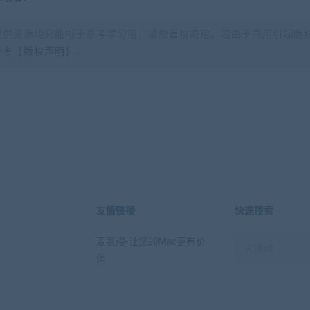
提供资源均只能用于参考学习用，请勿直接商用。若由于商用引起版
参考【
版权声明
】。
？
友情链接
快速搜索
麦氪搜-让您的Mac更有价
值