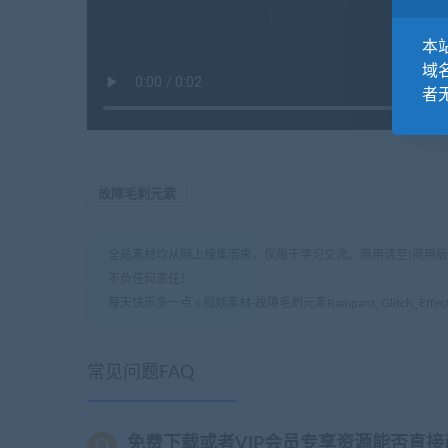
本站
域
者
故障毛刺元素
全站素材均从网上搜集而来，仅限于学习交流。商用请至[商用
不负任何责任！
每天快乐多一点
»
视频素材-故障毛刺元素Rampant_Glitch_Effect
常见问题FAQ
免费下载或者VIP会员专享资源能否直接