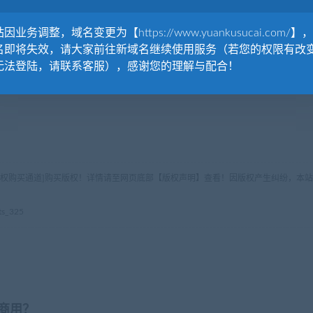
因业务调整，域名变更为【https://www.yuankusucai.com/】
名即将失效，请大家前往新域名继续使用服务（若您的权限有改
无法登陆，请联系客服），感谢您的理解与配合！
版权购买通道]购买版权！详情请至网页底部【版权声明】查看！因版权产生纠纷，本站
s_325
商用？