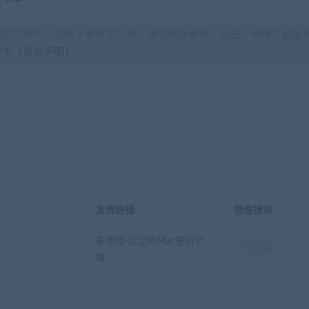
提供资源均只能用于参考学习用，请勿直接商用。若由于商用引起版
参考【
版权声明
】。
？
友情链接
快速搜索
麦氪搜-让您的Mac更有价
值