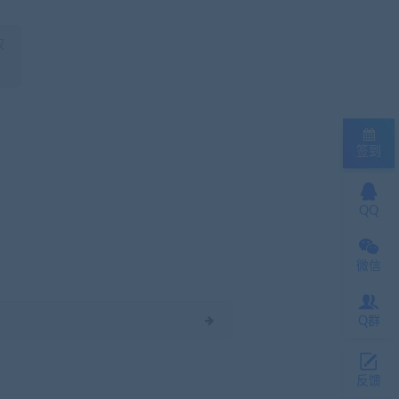
权
签到
QQ
微信
Q群
反馈