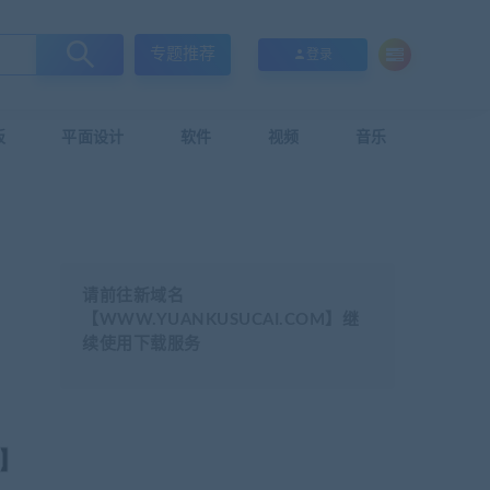
专题推荐
登录
板
平面设计
软件
视频
音乐
请前往新域名
【WWW.YUANKUSUCAI.COM】继
续使用下载服务