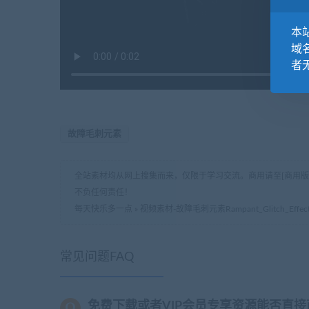
本站
域
者
故障毛刺元素
全站素材均从网上搜集而来，仅限于学习交流。商用请至[商用
不负任何责任！
每天快乐多一点
»
视频素材-故障毛刺元素Rampant_Glitch_Effect
常见问题FAQ
免费下载或者VIP会员专享资源能否直接