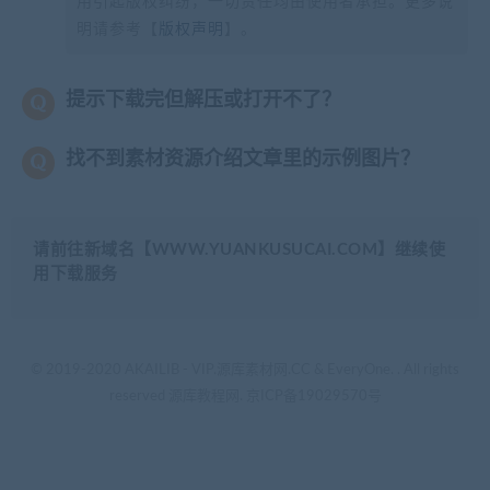
用引起版权纠纷，一切责任均由使用者承担。更多说
明请参考【
版权声明
】。
提示下载完但解压或打开不了？
找不到素材资源介绍文章里的示例图片？
请前往新域名【WWW.YUANKUSUCAI.COM】继续使
用下载服务
© 2019-2020 AKAILIB - VIP.源库素材网.CC & EveryOne. . All rights
reserved
源库教程网.
京ICP备19029570号