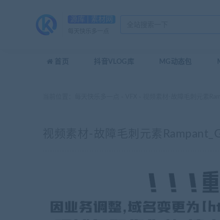
源库 | 素材网
每天快乐多一点
首页
抖音VLOG库
MG动态包
当前位置：
每天快乐多一点
VFX
视频素材-故障毛刺元素Rampant_
>
>
视频素材-故障毛刺元素Rampant_Glitc