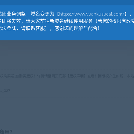
因业务调整，域名变更为【https://www.yuankusucai.com/】
名即将失效，请大家前往新域名继续使用服务（若您的权限有改
无法登陆，请联系客服），感谢您的理解与配合！
版权购买通道]购买版权！详情请至网页底部【版权声明】查看！因版权产生纠纷，本站
s_327
商用？