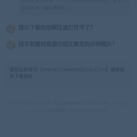
用引起版权纠纷，一切责任均由使用者承担。更多说
明请参考【
版权声明
】。
提示下载完但解压或打开不了？
找不到素材资源介绍文章里的示例图片？
请前往新域名【WWW.YUANKUSUCAI.COM】继续使
用下载服务
© 2019-2020 AKAILIB - VIP.源库素材网.CC & EveryOne. . All rights
reserved
源库教程网.
京ICP备19029570号