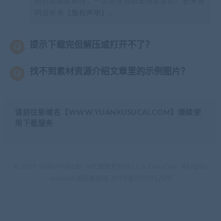
用引起版权纠纷，一切责任均由使用者承担。更多说
明请参考【
版权声明
】。
提示下载完但解压或打开不了？
找不到素材资源介绍文章里的示例图片？
请前往新域名【WWW.YUANKUSUCAI.COM】继续使
用下载服务
© 2019-2020 AKAILIB - VIP.源库素材网.CC & EveryOne. . All rights
reserved
源库教程网.
京ICP备19029570号