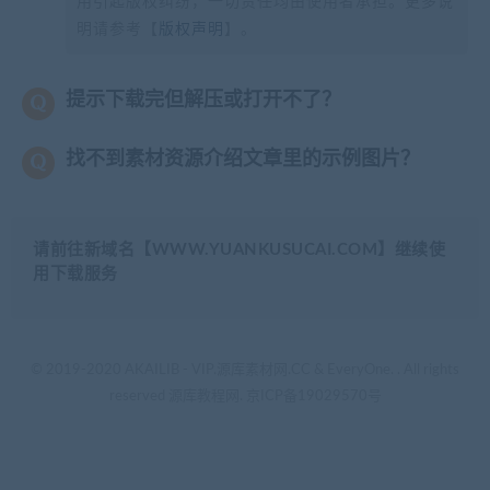
用引起版权纠纷，一切责任均由使用者承担。更多说
明请参考【
版权声明
】。
提示下载完但解压或打开不了？
找不到素材资源介绍文章里的示例图片？
请前往新域名【WWW.YUANKUSUCAI.COM】继续使
用下载服务
© 2019-2020 AKAILIB - VIP.源库素材网.CC & EveryOne. . All rights
reserved
源库教程网.
京ICP备19029570号