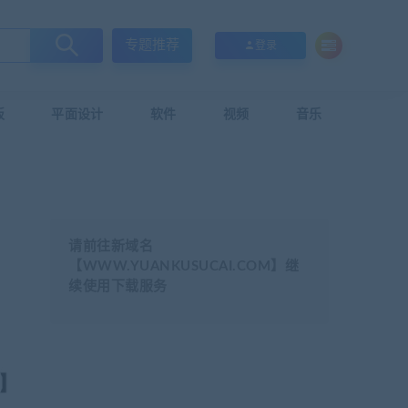
专题推荐
登录
板
平面设计
软件
视频
音乐
请前往新域名
【WWW.YUANKUSUCAI.COM】继
续使用下载服务