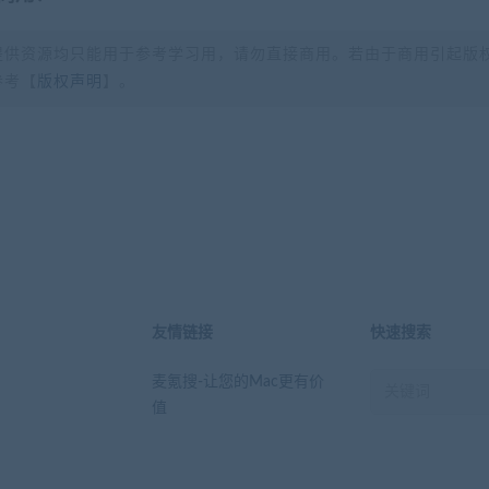
提供资源均只能用于参考学习用，请勿直接商用。若由于商用引起版
参考【
版权声明
】。
？
友情链接
快速搜索
麦氪搜-让您的Mac更有价
值