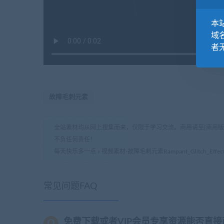
本站
域
者
故障毛刺元素
全站素材均从网上搜集而来，仅限于学习交流。商用请至[商用
不负任何责任！
每天快乐多一点
»
视频素材-故障毛刺元素Rampant_Glitch_Effect
常见问题FAQ
免费下载或者VIP会员专享资源能否直接