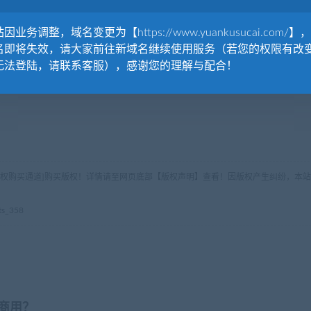
因业务调整，域名变更为【https://www.yuankusucai.com/】
名即将失效，请大家前往新域名继续使用服务（若您的权限有改
无法登陆，请联系客服），感谢您的理解与配合！
版权购买通道]购买版权！详情请至网页底部【版权声明】查看！因版权产生纠纷，本站
s_358
商用？