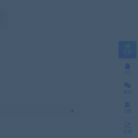
权
签到
QQ
微信
Q群
反馈