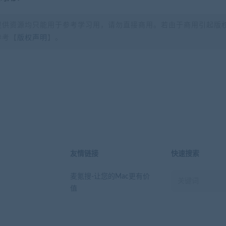
提供资源均只能用于参考学习用，请勿直接商用。若由于商用引起版
参考【
版权声明
】。
？
友情链接
快速搜索
麦氪搜-让您的Mac更有价
值