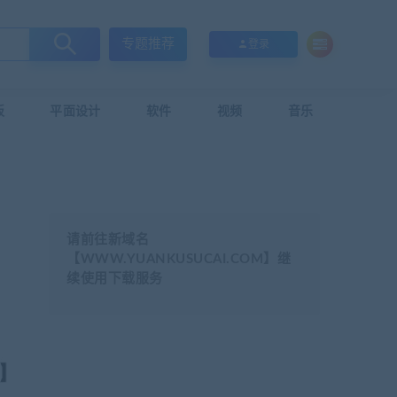
专题推荐
登录
板
平面设计
软件
视频
音乐
请前往新域名
【WWW.YUANKUSUCAI.COM】继
续使用下载服务