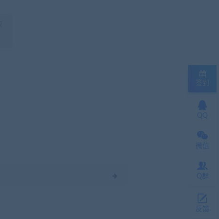
权
签到
QQ
微信
Q群
反馈