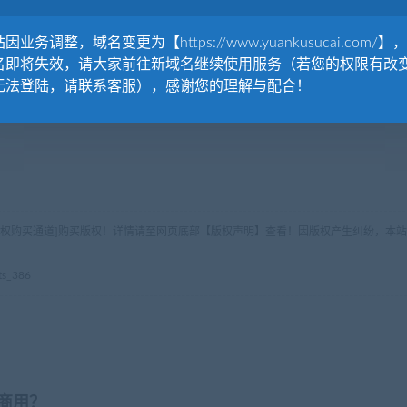
因业务调整，域名变更为【https://www.yuankusucai.com/】
名即将失效，请大家前往新域名继续使用服务（若您的权限有改
无法登陆，请联系客服），感谢您的理解与配合！
版权购买通道]购买版权！详情请至网页底部【版权声明】查看！因版权产生纠纷，本站
s_386
商用？