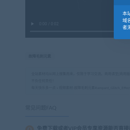
本站
域
者
故障毛刺元素
全站素材均从网上搜集而来，仅限于学习交流。商用请至[商用
不负任何责任！
每天快乐多一点
»
视频素材-故障毛刺元素Rampant_Glitch_Effect
常见问题FAQ
免费下载或者VIP会员专享资源能否直接