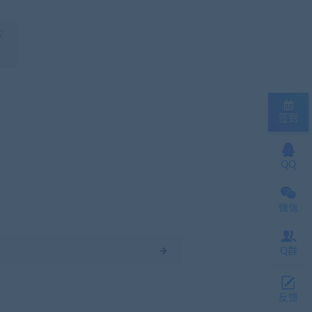
权
签到
QQ
微信
Q群
反馈