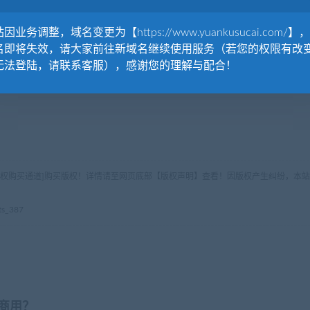
因业务调整，域名变更为【https://www.yuankusucai.com/】
名即将失效，请大家前往新域名继续使用服务（若您的权限有改
无法登陆，请联系客服），感谢您的理解与配合！
版权购买通道]购买版权！详情请至网页底部【版权声明】查看！因版权产生纠纷，本站
s_387
商用？