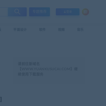
专题推荐
登录
板
平面设计
软件
视频
音乐
请前往新域名
【WWW.YUANKUSUCAI.COM】继
续使用下载服务