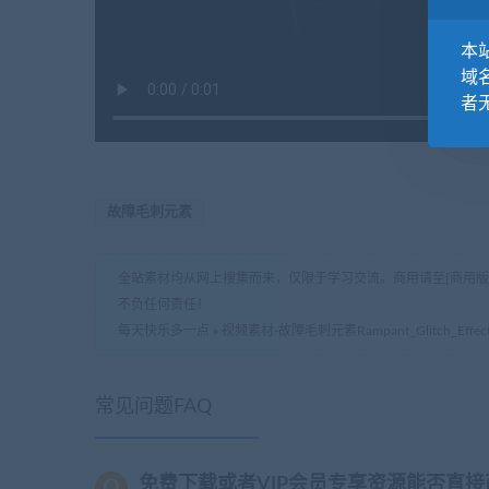
本站
域
者
故障毛刺元素
全站素材均从网上搜集而来，仅限于学习交流。商用请至[商用
不负任何责任！
每天快乐多一点
»
视频素材-故障毛刺元素Rampant_Glitch_Effect
常见问题FAQ
免费下载或者VIP会员专享资源能否直接