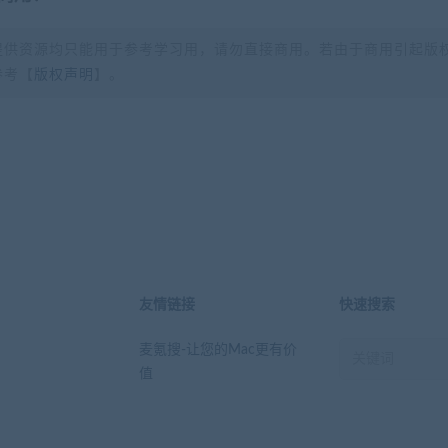
提供资源均只能用于参考学习用，请勿直接商用。若由于商用引起版
参考【
版权声明
】。
？
友情链接
快速搜索
麦氪搜-让您的Mac更有价
值