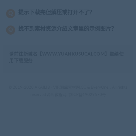
提示下载完但解压或打开不了？
找不到素材资源介绍文章里的示例图片？
请前往新域名【WWW.YUANKUSUCAI.COM】继续使
用下载服务
© 2019-2020 AKAILIB - VIP.源库素材网.CC & EveryOne. . All rights
reserved
源库教程网.
京ICP备19029570号