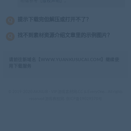
明请参考【
版权声明
】。
提示下载完但解压或打开不了？
找不到素材资源介绍文章里的示例图片？
请前往新域名【WWW.YUANKUSUCAI.COM】继续使
用下载服务
© 2019-2020 AKAILIB - VIP.源库素材网.CC & EveryOne. . All rights
reserved
源库教程网.
京ICP备19029570号