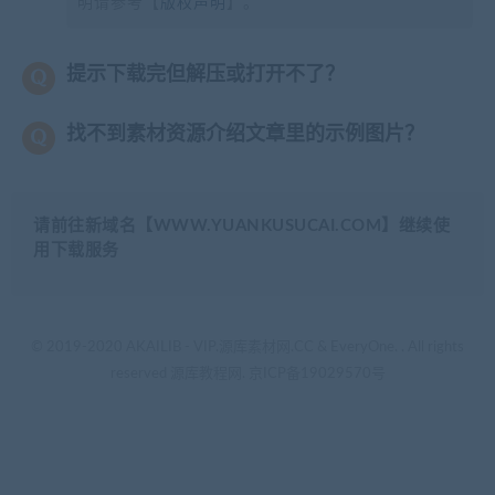
明请参考【
版权声明
】。
提示下载完但解压或打开不了？
找不到素材资源介绍文章里的示例图片？
请前往新域名【WWW.YUANKUSUCAI.COM】继续使
用下载服务
© 2019-2020 AKAILIB - VIP.源库素材网.CC & EveryOne. . All rights
reserved
源库教程网.
京ICP备19029570号