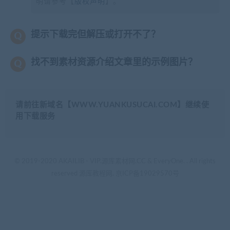
明请参考【
版权声明
】。
提示下载完但解压或打开不了？
找不到素材资源介绍文章里的示例图片？
请前往新域名【WWW.YUANKUSUCAI.COM】继续使
用下载服务
© 2019-2020 AKAILIB - VIP.源库素材网.CC & EveryOne. . All rights
reserved
源库教程网.
京ICP备19029570号