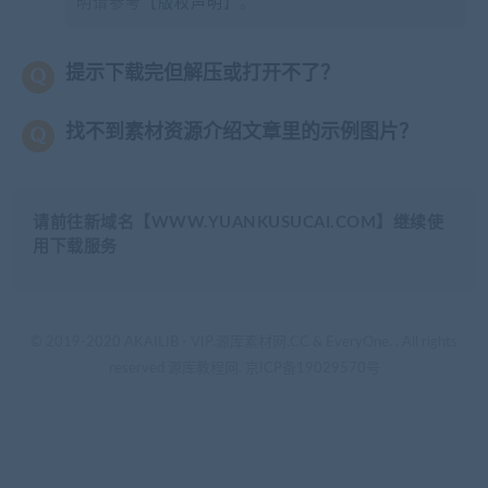
明请参考【
版权声明
】。
提示下载完但解压或打开不了？
找不到素材资源介绍文章里的示例图片？
请前往新域名【WWW.YUANKUSUCAI.COM】继续使
用下载服务
© 2019-2020 AKAILIB - VIP.源库素材网.CC & EveryOne. . All rights
reserved
源库教程网.
京ICP备19029570号