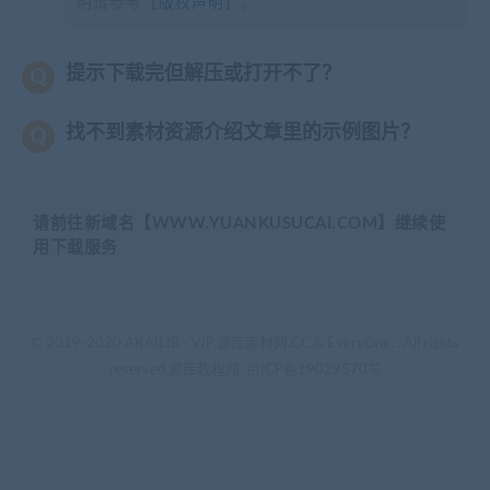
明请参考【
版权声明
】。
提示下载完但解压或打开不了？
找不到素材资源介绍文章里的示例图片？
请前往新域名【WWW.YUANKUSUCAI.COM】继续使
用下载服务
© 2019-2020 AKAILIB - VIP.源库素材网.CC & EveryOne. . All rights
reserved
源库教程网.
京ICP备19029570号