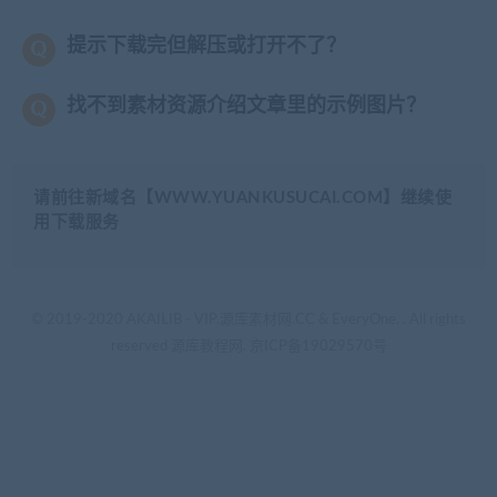
提示下载完但解压或打开不了？
找不到素材资源介绍文章里的示例图片？
请前往新域名【WWW.YUANKUSUCAI.COM】继续使
用下载服务
© 2019-2020 AKAILIB - VIP.源库素材网.CC & EveryOne. . All rights
reserved
源库教程网.
京ICP备19029570号