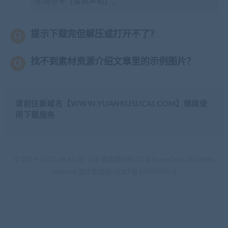
明请参考【
版权声明
】。
提示下载完但解压或打开不了？
找不到素材资源介绍文章里的示例图片？
请前往新域名【WWW.YUANKUSUCAI.COM】继续使
用下载服务
© 2019-2020 AKAILIB - VIP.源库素材网.CC & EveryOne. . All rights
reserved
源库教程网.
京ICP备19029570号