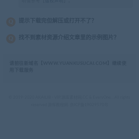
明请参考【
版权声明
】。
提示下载完但解压或打开不了？
找不到素材资源介绍文章里的示例图片？
请前往新域名【WWW.YUANKUSUCAI.COM】继续使
用下载服务
© 2019-2020 AKAILIB - VIP.源库素材网.CC & EveryOne. . All rights
reserved
源库教程网.
京ICP备19029570号